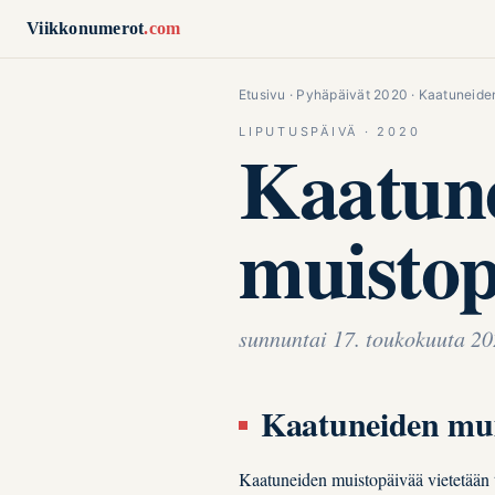
Siirry sisältöön
Viikkonumerot
.com
Etusivu
·
Pyhäpäivät 2020
· Kaatuneide
LIPUTUSPÄIVÄ · 2020
Kaatun
muistop
sunnuntai 17. toukokuuta 2
Kaatuneiden mu
Kaatuneiden muistopäivää vietetään