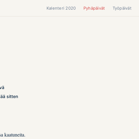
Kalenteri 2020
Pyhäpäivät
Työpäivät
0
ivä
ää sitten
a kaatuneita.