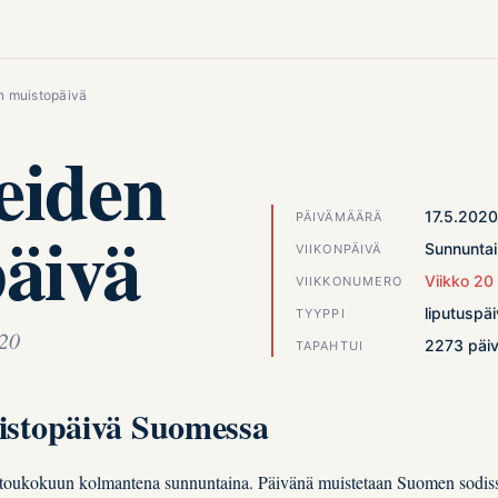
n muistopäivä
eiden
17.5.202
PÄIVÄMÄÄRÄ
äivä
Sunnuntai
VIIKONPÄIVÄ
Viikko 20
VIIKKONUMERO
liputuspä
TYYPPI
020
2273 päiv
TAPAHTUI
istopäivä Suomessa
 toukokuun kolmantena sunnuntaina. Päivänä muistetaan Suomen sodiss