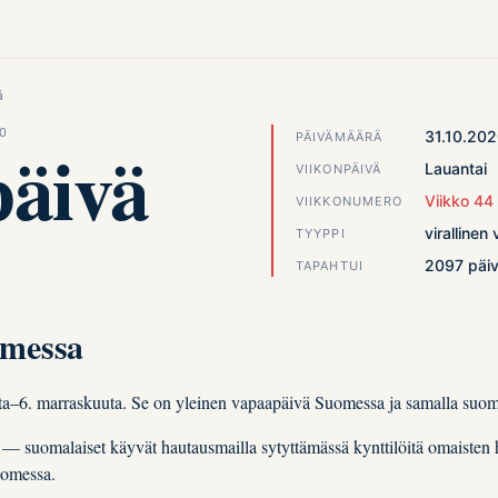
ä
20
31.10.20
PÄIVÄMÄÄRÄ
päivä
Lauantai
VIIKONPÄIVÄ
Viikko 44
VIIKKONUMERO
virallinen
TYYPPI
2097 päiv
TAPAHTUI
omessa
ta–6. marraskuuta. Se on yleinen vapaapäivä Suomessa ja samalla suom
ä — suomalaiset käyvät hautausmailla sytyttämässä kynttilöitä omaiste
uomessa.