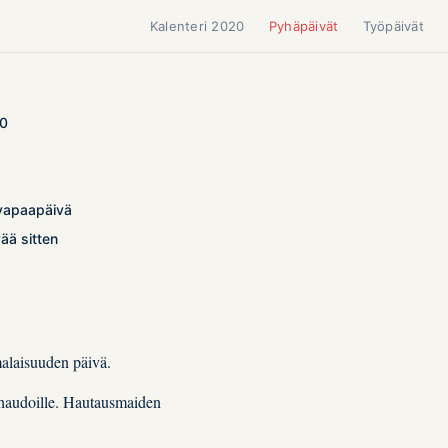
Kalenteri 2020
Pyhäpäivät
Työpäivät
20
 vapaapäivä
ää sitten
alaisuuden päivä.
n haudoille. Hautausmaiden