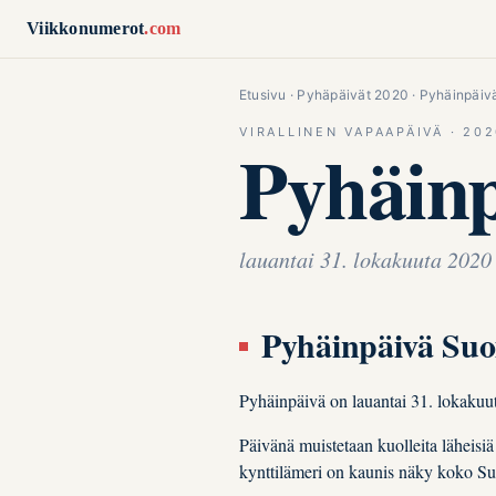
Siirry sisältöön
Viikkonumerot
.com
Etusivu
·
Pyhäpäivät 2020
· Pyhäinpäiv
VIRALLINEN VAPAAPÄIVÄ · 20
Pyhäin
lauantai 31. lokakuuta 2020
Pyhäinpäivä Su
Pyhäinpäivä on lauantai 31. lokakuu
Päivänä muistetaan kuolleita läheisi
kynttilämeri on kaunis näky koko S