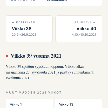
← EDELLINEN
SEURAAVA →
Viikko 38
Viikko 40
20.9.–26.9.2021
4.10.–10.10.2021
Viikko 39 vuonna 2021
Viikko 39 sijoittuu syyskuun loppuun. Viikko alkaa
maanantaina 27. syyskuuta 2021 ja päättyy sunnuntaina 3.
lokakuuta 2021.
MUUT VUODEN 2021 VIIKOT
Viikko 1
Viikko 13