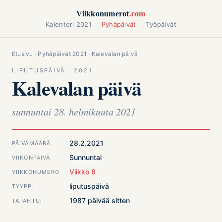
Siirry sisältöön
Viikkonumerot
.com
Kalenteri 2021
Pyhäpäivät
Työpäivät
Etusivu
·
Pyhäpäivät 2021
· Kalevalan päivä
LIPUTUSPÄIVÄ · 2021
Kalevalan päivä
sunnuntai 28. helmikuuta 2021
28.2.2021
PÄIVÄMÄÄRÄ
Sunnuntai
VIIKONPÄIVÄ
Viikko 8
VIIKKONUMERO
liputuspäivä
TYYPPI
1987 päivää sitten
TAPAHTUI