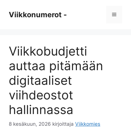
Siirry
sisältöön
Viikkonumerot -
Valikko
Viikkobudjetti
auttaa pitämään
digitaaliset
viihdeostot
hallinnassa
8 kesäkuun, 2026
kirjoittaja
Viikkomies