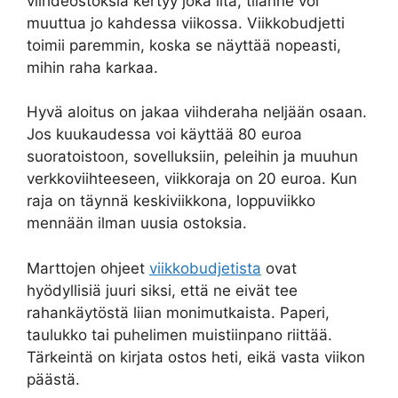
viihdeostoksia kertyy joka ilta, tilanne voi
muuttua jo kahdessa viikossa. Viikkobudjetti
toimii paremmin, koska se näyttää nopeasti,
mihin raha karkaa.
Hyvä aloitus on jakaa viihderaha neljään osaan.
Jos kuukaudessa voi käyttää 80 euroa
suoratoistoon, sovelluksiin, peleihin ja muuhun
verkkoviihteeseen, viikkoraja on 20 euroa. Kun
raja on täynnä keskiviikkona, loppuviikko
mennään ilman uusia ostoksia.
Marttojen ohjeet
viikkobudjetista
ovat
hyödyllisiä juuri siksi, että ne eivät tee
rahankäytöstä liian monimutkaista. Paperi,
taulukko tai puhelimen muistiinpano riittää.
Tärkeintä on kirjata ostos heti, eikä vasta viikon
päästä.