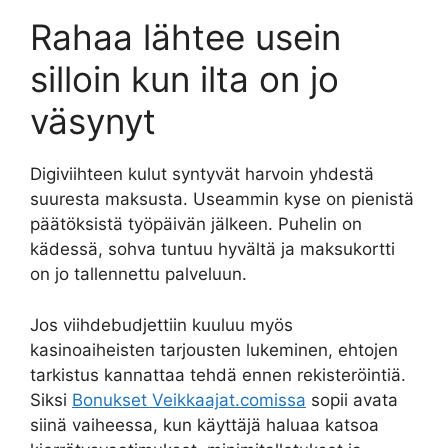
Rahaa lähtee usein
silloin kun ilta on jo
väsynyt
Digiviihteen kulut syntyvät harvoin yhdestä
suuresta maksusta. Useammin kyse on pienistä
päätöksistä työpäivän jälkeen. Puhelin on
kädessä, sohva tuntuu hyvältä ja maksukortti
on jo tallennettu palveluun.
Jos viihdebudjettiin kuuluu myös
kasinoaiheisten tarjousten lukeminen, ehtojen
tarkistus kannattaa tehdä ennen rekisteröintiä.
Siksi
Bonukset Veikkaajat.comissa
sopii avata
siinä vaiheessa, kun käyttäjä haluaa katsoa