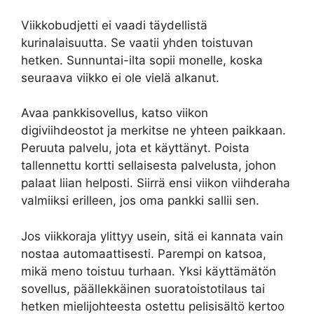
Viikkobudjetti ei vaadi täydellistä
kurinalaisuutta. Se vaatii yhden toistuvan
hetken. Sunnuntai-ilta sopii monelle, koska
seuraava viikko ei ole vielä alkanut.
Avaa pankkisovellus, katso viikon
digiviihdeostot ja merkitse ne yhteen paikkaan.
Peruuta palvelu, jota et käyttänyt. Poista
tallennettu kortti sellaisesta palvelusta, johon
palaat liian helposti. Siirrä ensi viikon viihderaha
valmiiksi erilleen, jos oma pankki sallii sen.
Jos viikkoraja ylittyy usein, sitä ei kannata vain
nostaa automaattisesti. Parempi on katsoa,
mikä meno toistuu turhaan. Yksi käyttämätön
sovellus, päällekkäinen suoratoistotilaus tai
hetken mielijohteesta ostettu pelisisältö kertoo