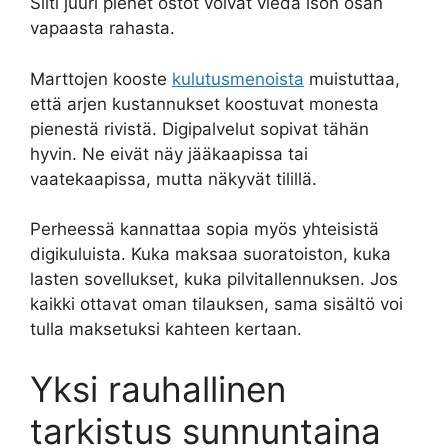
Silti juuri pienet ostot voivat viedä ison osan
vapaasta rahasta.
Marttojen kooste
kulutusmenoista
muistuttaa,
että arjen kustannukset koostuvat monesta
pienestä rivistä. Digipalvelut sopivat tähän
hyvin. Ne eivät näy jääkaapissa tai
vaatekaapissa, mutta näkyvät tilillä.
Perheessä kannattaa sopia myös yhteisistä
digikuluista. Kuka maksaa suoratoiston, kuka
lasten sovellukset, kuka pilvitallennuksen. Jos
kaikki ottavat oman tilauksen, sama sisältö voi
tulla maksetuksi kahteen kertaan.
Yksi rauhallinen
tarkistus sunnuntaina