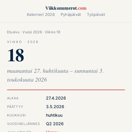
Siirry sisältöön
Viikkonumerot
.com
Kalenteri 2026
Pyhäpäivät
Työpäivät
Etusivu
·
Vuosi 2026
· Viikko 18
VIIKKO · 2026
18
maanantai 27. huhtikuuta – sunnuntai 3.
toukokuuta 2026
27.4.2026
ALKAA
3.5.2026
PÄÄTTYY
huhtikuu
KUUKAUSI
Q2 2026
VUOSINELJÄNNES