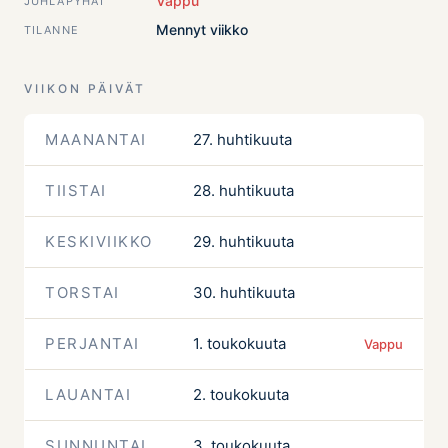
Vappu
JUHLAPYHÄT
Mennyt viikko
TILANNE
VIIKON PÄIVÄT
MAANANTAI
27. huhtikuuta
TIISTAI
28. huhtikuuta
KESKIVIIKKO
29. huhtikuuta
TORSTAI
30. huhtikuuta
PERJANTAI
1. toukokuuta
Vappu
LAUANTAI
2. toukokuuta
SUNNUNTAI
3. toukokuuta