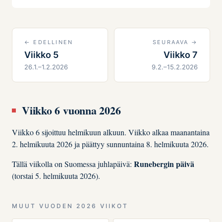
← EDELLINEN
SEURAAVA →
Viikko 5
Viikko 7
26.1.–1.2.2026
9.2.–15.2.2026
Viikko 6 vuonna 2026
Viikko 6 sijoittuu helmikuun alkuun. Viikko alkaa maanantaina
2. helmikuuta 2026 ja päättyy sunnuntaina 8. helmikuuta 2026.
Runebergin päivä
Tällä viikolla on Suomessa juhlapäivä:
(torstai 5. helmikuuta 2026).
MUUT VUODEN 2026 VIIKOT