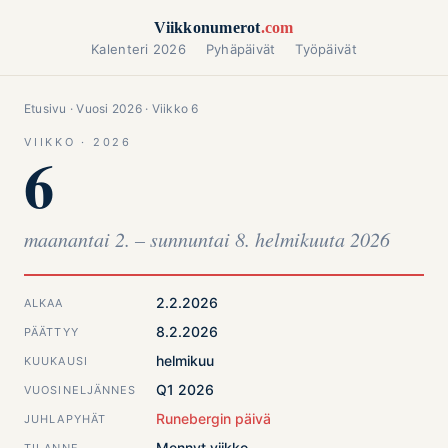
Siirry sisältöön
Viikkonumerot
.com
Kalenteri 2026
Pyhäpäivät
Työpäivät
Etusivu
·
Vuosi 2026
· Viikko 6
VIIKKO · 2026
6
maanantai 2. – sunnuntai 8. helmikuuta 2026
2.2.2026
ALKAA
8.2.2026
PÄÄTTYY
helmikuu
KUUKAUSI
Q1 2026
VUOSINELJÄNNES
Runebergin päivä
JUHLAPYHÄT
Mennyt viikko
TILANNE