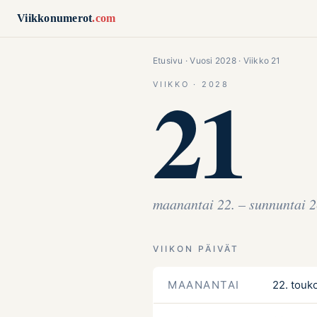
Siirry sisältöön
Viikkonumerot
.com
Etusivu
·
Vuosi 2028
· Viikko 21
21
VIIKKO · 2028
maanantai 22. – sunnuntai 2
VIIKON PÄIVÄT
MAANANTAI
22. touk