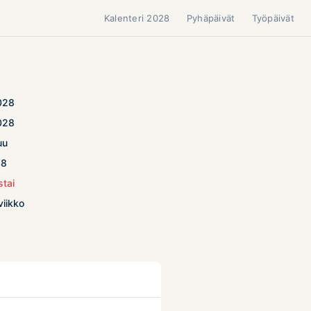
Kalenteri 2028
Pyhäpäivät
Työpäivät
028
028
uu
28
stai
viikko