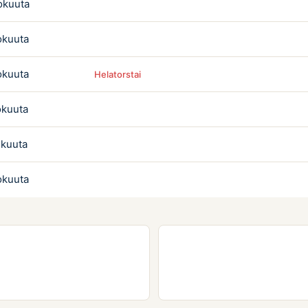
okuuta
okuuta
okuuta
Helatorstai
okuuta
okuuta
okuuta