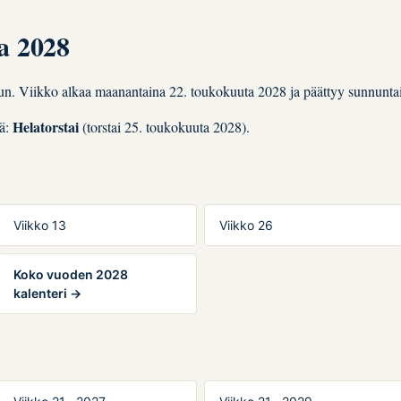
a 2028
un. Viikko alkaa maanantaina 22. toukokuuta 2028 ja päättyy sunnunta
Helatorstai
vä:
(torstai 25. toukokuuta 2028).
T
Viikko 13
Viikko 26
Koko vuoden 2028
kalenteri →