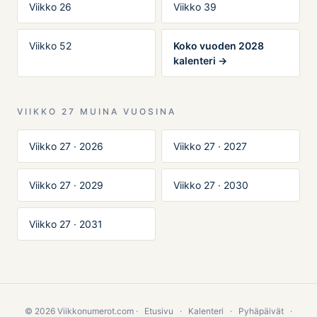
Viikko 26
Viikko 39
Viikko 52
Koko vuoden 2028
kalenteri →
VIIKKO 27 MUINA VUOSINA
Viikko 27 · 2026
Viikko 27 · 2027
Viikko 27 · 2029
Viikko 27 · 2030
Viikko 27 · 2031
© 2026 Viikkonumerot.com ·
Etusivu
·
Kalenteri
·
Pyhäpäivät
·