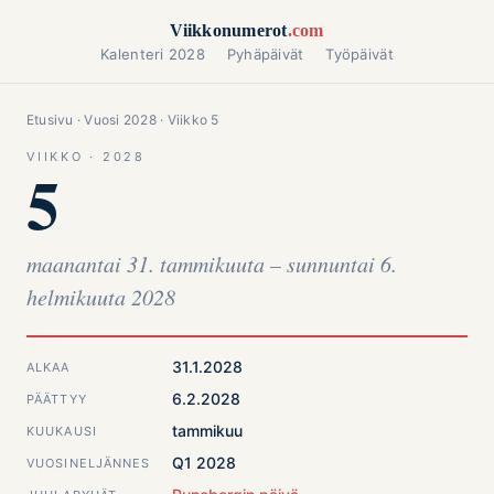
Siirry sisältöön
Viikkonumerot
.com
Kalenteri 2028
Pyhäpäivät
Työpäivät
Etusivu
·
Vuosi 2028
· Viikko 5
VIIKKO · 2028
5
maanantai 31. tammikuuta – sunnuntai 6.
helmikuuta 2028
31.1.2028
ALKAA
6.2.2028
PÄÄTTYY
tammikuu
KUUKAUSI
Q1 2028
VUOSINELJÄNNES