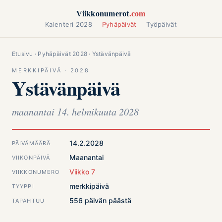
Siirry sisältöön
Viikkonumerot
.com
Kalenteri 2028
Pyhäpäivät
Työpäivät
Etusivu
·
Pyhäpäivät 2028
· Ystävänpäivä
MERKKIPÄIVÄ · 2028
Ystävänpäivä
maanantai 14. helmikuuta 2028
14.2.2028
PÄIVÄMÄÄRÄ
Maanantai
VIIKONPÄIVÄ
Viikko 7
VIIKKONUMERO
merkkipäivä
TYYPPI
556 päivän päästä
TAPAHTUU