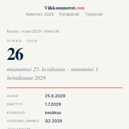
Siirry sisältöön
Viikkonumerot
.com
Kalenteri 2029
Pyhäpäivät
Työpäivät
Etusivu
·
Vuosi 2029
· Viikko 26
VIIKKO · 2029
26
maanantai 25. kesäkuuta – sunnuntai 1.
heinäkuuta 2029
25.6.2029
ALKAA
1.7.2029
PÄÄTTYY
kesäkuu
KUUKAUSI
Q2 2029
VUOSINELJÄNNES