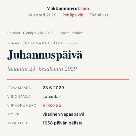
Siirry sisältöön
Viikkonumerot
.com
Kalenteri 2029
Pyhäpäivät
Työpäivät
Etusivu
·
Pyhäpäivät 2029
· Juhannuspäivä
VIRALLINEN VAPAAPÄIVÄ · 2029
Juhannuspäivä
lauantai 23. kesäkuuta 2029
23.6.2029
PÄIVÄMÄÄRÄ
Lauantai
VIIKONPÄIVÄ
Viikko 25
VIIKKONUMERO
virallinen vapaapäivä
TYYPPI
1058 päivän päästä
TAPAHTUU