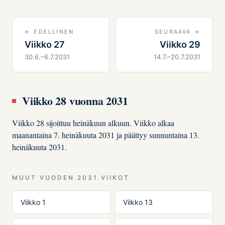
← EDELLINEN
SEURAAVA →
Viikko 27
Viikko 29
30.6.–6.7.2031
14.7.–20.7.2031
Viikko 28 vuonna 2031
Viikko 28 sijoittuu heinäkuun alkuun. Viikko alkaa
maanantaina 7. heinäkuuta 2031 ja päättyy sunnuntaina 13.
heinäkuuta 2031.
MUUT VUODEN 2031 VIIKOT
Viikko 1
Viikko 13