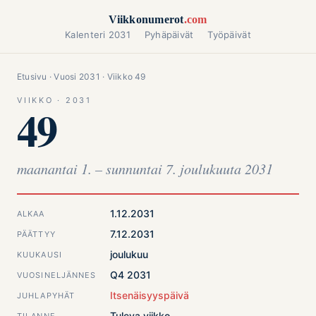
Siirry sisältöön
Viikkonumerot
.com
Kalenteri 2031
Pyhäpäivät
Työpäivät
Etusivu
·
Vuosi 2031
· Viikko 49
VIIKKO · 2031
49
maanantai 1. – sunnuntai 7. joulukuuta 2031
1.12.2031
ALKAA
7.12.2031
PÄÄTTYY
joulukuu
KUUKAUSI
Q4 2031
VUOSINELJÄNNES
Itsenäisyyspäivä
JUHLAPYHÄT
Tuleva viikko
TILANNE