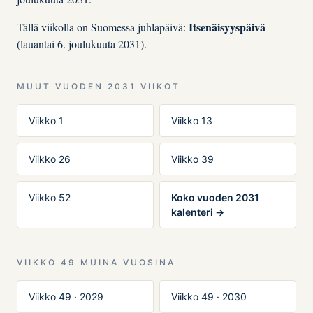
Itsenäisyyspäivä
Tällä viikolla on Suomessa juhlapäivä:
(lauantai 6. joulukuuta 2031).
MUUT VUODEN 2031 VIIKOT
Viikko 1
Viikko 13
Viikko 26
Viikko 39
Viikko 52
Koko vuoden 2031
kalenteri →
VIIKKO 49 MUINA VUOSINA
Viikko 49 · 2029
Viikko 49 · 2030