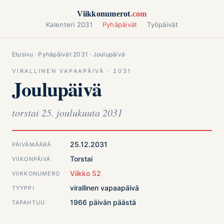
Siirry sisältöön
Viikkonumerot
.com
Kalenteri 2031
Pyhäpäivät
Työpäivät
Etusivu
·
Pyhäpäivät 2031
· Joulupäivä
VIRALLINEN VAPAAPÄIVÄ · 2031
Joulupäivä
torstai 25. joulukuuta 2031
25.12.2031
PÄIVÄMÄÄRÄ
Torstai
VIIKONPÄIVÄ
Viikko 52
VIIKKONUMERO
virallinen vapaapäivä
TYYPPI
1966 päivän päästä
TAPAHTUU