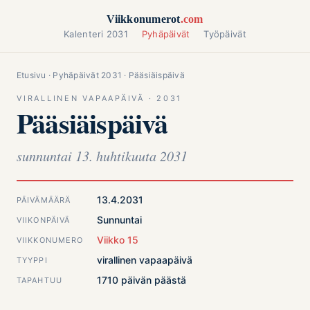
Siirry sisältöön
Viikkonumerot
.com
Kalenteri 2031
Pyhäpäivät
Työpäivät
Etusivu
·
Pyhäpäivät 2031
· Pääsiäispäivä
VIRALLINEN VAPAAPÄIVÄ · 2031
Pääsiäispäivä
sunnuntai 13. huhtikuuta 2031
13.4.2031
PÄIVÄMÄÄRÄ
Sunnuntai
VIIKONPÄIVÄ
Viikko 15
VIIKKONUMERO
virallinen vapaapäivä
TYYPPI
1710 päivän päästä
TAPAHTUU