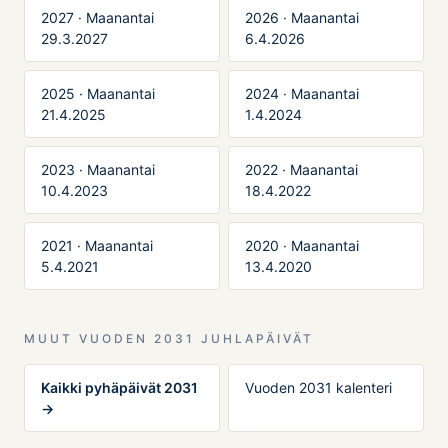
2027 · Maanantai
2026 · Maanantai
29.3.2027
6.4.2026
2025 · Maanantai
2024 · Maanantai
21.4.2025
1.4.2024
2023 · Maanantai
2022 · Maanantai
10.4.2023
18.4.2022
2021 · Maanantai
2020 · Maanantai
5.4.2021
13.4.2020
MUUT VUODEN 2031 JUHLAPÄIVÄT
Kaikki pyhäpäivät 2031
Vuoden 2031 kalenteri
→