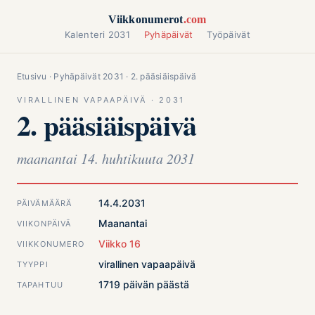
Siirry sisältöön
Viikkonumerot
.com
Kalenteri 2031
Pyhäpäivät
Työpäivät
Etusivu
·
Pyhäpäivät 2031
· 2. pääsiäispäivä
VIRALLINEN VAPAAPÄIVÄ · 2031
2. pääsiäispäivä
maanantai 14. huhtikuuta 2031
14.4.2031
PÄIVÄMÄÄRÄ
Maanantai
VIIKONPÄIVÄ
Viikko 16
VIIKKONUMERO
virallinen vapaapäivä
TYYPPI
1719 päivän päästä
TAPAHTUU