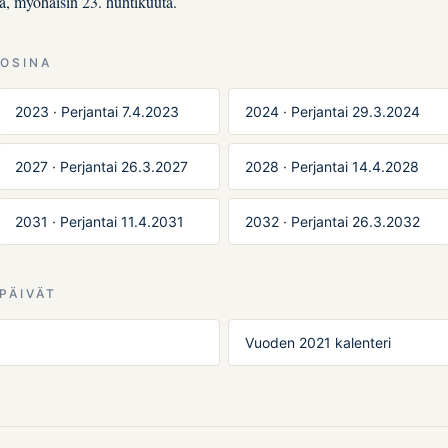
ta, myöhäisin 23. huhtikuuta.
UOSINA
2023 · Perjantai 7.4.2023
2024 · Perjantai 29.3.2024
2027 · Perjantai 26.3.2027
2028 · Perjantai 14.4.2028
2031 · Perjantai 11.4.2031
2032 · Perjantai 26.3.2032
PÄIVÄT
Vuoden 2021 kalenteri