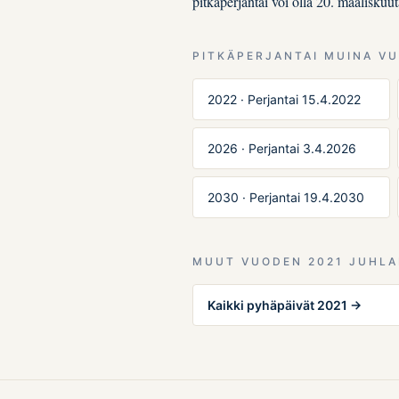
pitkäperjantai voi olla 20. maaliskuu
PITKÄPERJANTAI MUINA V
2022 · Perjantai 15.4.2022
2026 · Perjantai 3.4.2026
2030 · Perjantai 19.4.2030
MUUT VUODEN 2021 JUHLA
Kaikki pyhäpäivät 2021 →