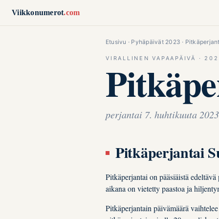
Siirry sisältöön
Viikkonumerot
.com
Etusivu
·
Pyhäpäivät 2023
· Pitkäperjan
VIRALLINEN VAPAAPÄIVÄ · 20
Pitkäpe
perjantai 7. huhtikuuta 2023
Pitkäperjantai 
Pitkäperjantai on pääsiäistä edeltävä
aikana on vietetty paastoa ja hiljenty
Pitkäperjantain päivämäärä vaihtele