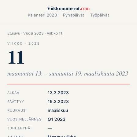
Siirry sisältöön
Viikkonumerot
.com
Kalenteri 2023
Pyhäpäivät
Työpäivät
Etusivu
·
Vuosi 2023
· Viikko 11
VIIKKO · 2023
11
maanantai 13. – sunnuntai 19. maaliskuuta 2023
13.3.2023
ALKAA
19.3.2023
PÄÄTTYY
maaliskuu
KUUKAUSI
Q1 2023
VUOSINELJÄNNES
—
JUHLAPYHÄT
Mennyt viikko
TILANNE