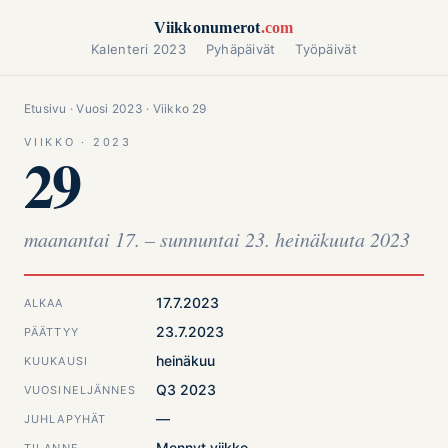
Siirry sisältöön
Viikkonumerot
.com
Kalenteri 2023
Pyhäpäivät
Työpäivät
Etusivu
·
Vuosi 2023
· Viikko 29
VIIKKO · 2023
29
maanantai 17. – sunnuntai 23. heinäkuuta 2023
17.7.2023
ALKAA
23.7.2023
PÄÄTTYY
heinäkuu
KUUKAUSI
Q3 2023
VUOSINELJÄNNES
—
JUHLAPYHÄT
Mennyt viikko
TILANNE