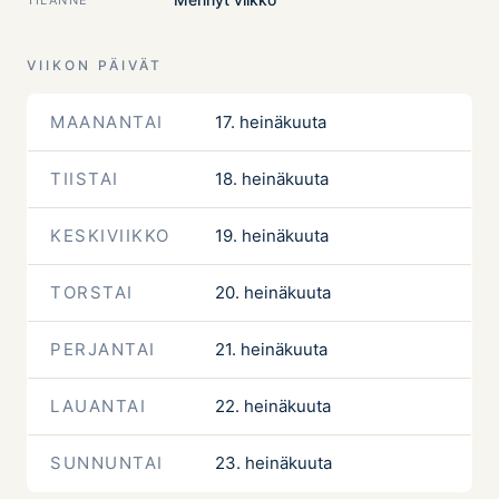
VIIKON PÄIVÄT
MAANANTAI
17. heinäkuuta
TIISTAI
18. heinäkuuta
KESKIVIIKKO
19. heinäkuuta
TORSTAI
20. heinäkuuta
PERJANTAI
21. heinäkuuta
LAUANTAI
22. heinäkuuta
SUNNUNTAI
23. heinäkuuta