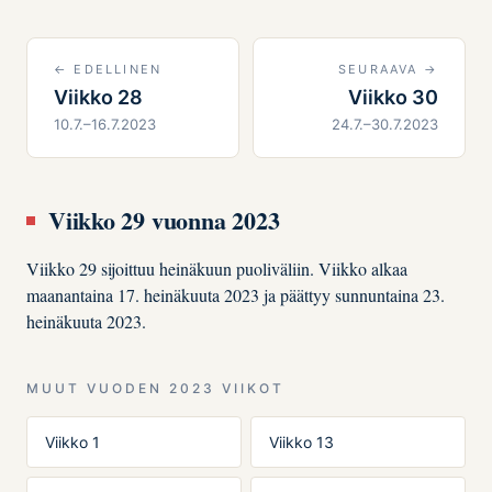
← EDELLINEN
SEURAAVA →
Viikko 28
Viikko 30
10.7.–16.7.2023
24.7.–30.7.2023
Viikko 29 vuonna 2023
Viikko 29 sijoittuu heinäkuun puoliväliin. Viikko alkaa
maanantaina 17. heinäkuuta 2023 ja päättyy sunnuntaina 23.
heinäkuuta 2023.
MUUT VUODEN 2023 VIIKOT
Viikko 1
Viikko 13