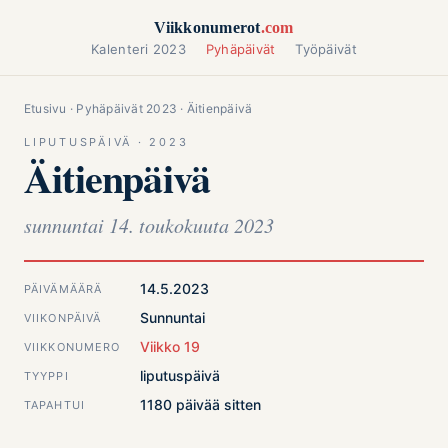
Siirry sisältöön
Viikkonumerot
.com
Kalenteri 2023
Pyhäpäivät
Työpäivät
Etusivu
·
Pyhäpäivät 2023
· Äitienpäivä
LIPUTUSPÄIVÄ · 2023
Äitienpäivä
sunnuntai 14. toukokuuta 2023
14.5.2023
PÄIVÄMÄÄRÄ
Sunnuntai
VIIKONPÄIVÄ
Viikko 19
VIIKKONUMERO
liputuspäivä
TYYPPI
1180 päivää sitten
TAPAHTUI