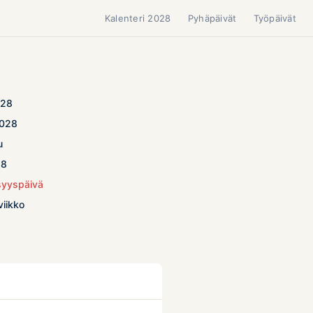
Kalenteri 2028
Pyhäpäivät
Työpäivät
028
2028
u
28
syyspäivä
viikko