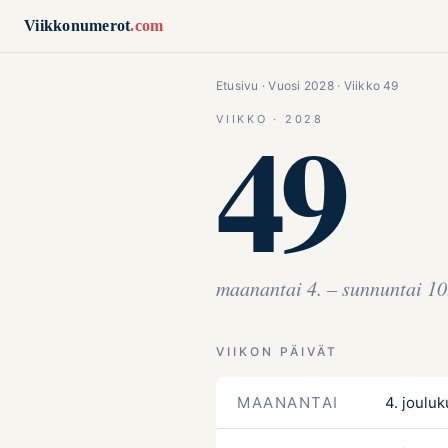
Siirry sisältöön
Viikkonumerot
.com
Etusivu
·
Vuosi 2028
· Viikko 49
49
VIIKKO · 2028
maanantai 4. – sunnuntai 10
VIIKON PÄIVÄT
MAANANTAI
4. jouluk