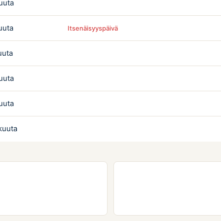
uuta
uuta
Itsenäisyyspäivä
uuta
uuta
uuta
kuuta