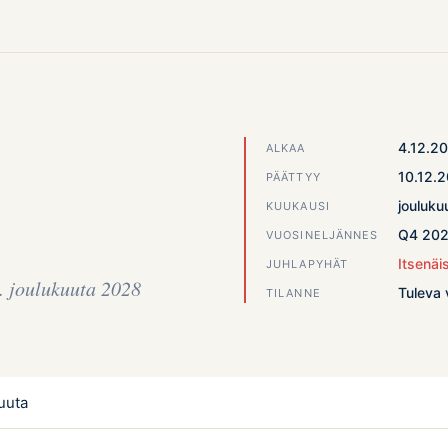
4.12.2
ALKAA
10.12.
PÄÄTTYY
jouluku
KUUKAUSI
Q4 20
VUOSINELJÄNNES
Itsenäi
JUHLAPYHÄT
. joulukuuta 2028
Tuleva 
TILANNE
uuta