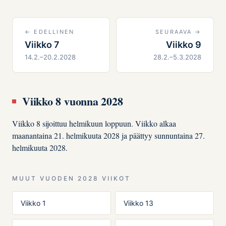
← EDELLINEN
SEURAAVA →
Viikko 7
Viikko 9
14.2.–20.2.2028
28.2.–5.3.2028
Viikko 8 vuonna 2028
Viikko 8 sijoittuu helmikuun loppuun. Viikko alkaa
maanantaina 21. helmikuuta 2028 ja päättyy sunnuntaina 27.
helmikuuta 2028.
MUUT VUODEN 2028 VIIKOT
Viikko 1
Viikko 13