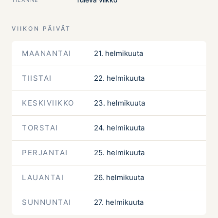
VIIKON PÄIVÄT
MAANANTAI
21. helmikuuta
TIISTAI
22. helmikuuta
KESKIVIIKKO
23. helmikuuta
TORSTAI
24. helmikuuta
PERJANTAI
25. helmikuuta
LAUANTAI
26. helmikuuta
SUNNUNTAI
27. helmikuuta