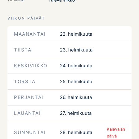
VIIKON PÄIVÄT
MAANANTAI
22. helmikuuta
TIISTAI
23. helmikuuta
KESKIVIIKKO
24. helmikuuta
TORSTAI
25. helmikuuta
PERJANTAI
26. helmikuuta
LAUANTAI
27. helmikuuta
Kalevalan
SUNNUNTAI
28. helmikuuta
päivä