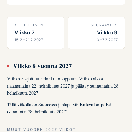
← EDELLINEN
SEURAAVA →
Viikko 7
Viikko 9
15.2.–21.2.2027
1.3.–7.3.2027
Viikko 8 vuonna 2027
Viikko 8 sijoittuu helmikuun loppuun. Viikko alkaa
maanantaina 22. helmikuuta 2027 ja päättyy sunnuntaina 28.
helmikuuta 2027.
Kalevalan päivä
Tällä viikolla on Suomessa juhlapäivä:
(sunnuntai 28. helmikuuta 2027).
MUUT VUODEN 2027 VIIKOT