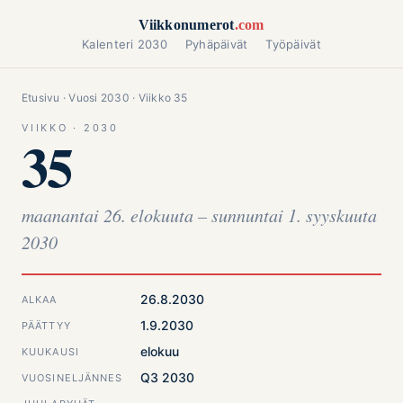
Siirry sisältöön
Viikkonumerot
.com
Kalenteri 2030
Pyhäpäivät
Työpäivät
Etusivu
·
Vuosi 2030
· Viikko 35
VIIKKO · 2030
35
maanantai 26. elokuuta – sunnuntai 1. syyskuuta
2030
26.8.2030
ALKAA
1.9.2030
PÄÄTTYY
elokuu
KUUKAUSI
Q3 2030
VUOSINELJÄNNES