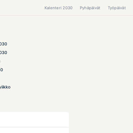
Kalenteri 2030
Pyhäpäivät
Työpäivät
2030
2030
u
30
viikko