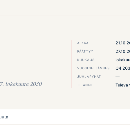
21.10.
ALKAA
27.10.
PÄÄTTYY
lokaku
KUUKAUSI
Q4 20
VUOSINELJÄNNES
—
JUHLAPYHÄT
7. lokakuuta 2030
Tuleva 
TILANNE
uuta