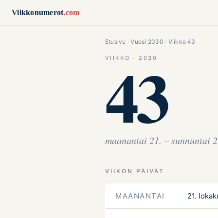
Siirry sisältöön
Viikkonumerot
.com
Etusivu
·
Vuosi 2030
· Viikko 43
43
VIIKKO · 2030
maanantai 21. – sunnuntai 2
VIIKON PÄIVÄT
MAANANTAI
21. lokak