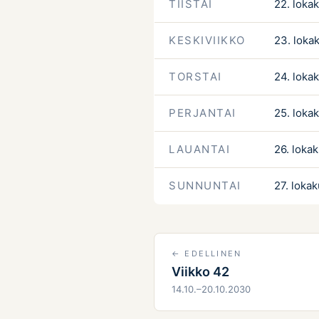
TIISTAI
22. loka
KESKIVIIKKO
23. loka
TORSTAI
24. loka
PERJANTAI
25. loka
LAUANTAI
26. loka
SUNNUNTAI
27. loka
← EDELLINEN
Viikko 42
14.10.–20.10.2030