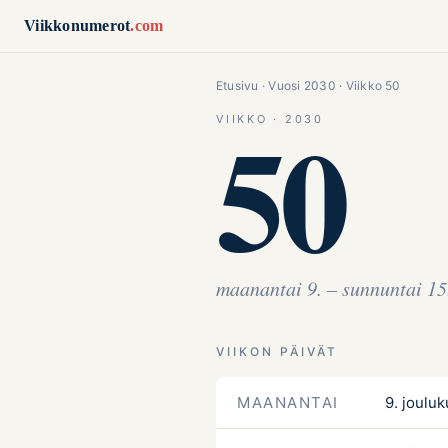
Siirry sisältöön
Viikkonumerot
.com
Etusivu
·
Vuosi 2030
· Viikko 50
50
VIIKKO · 2030
maanantai 9. – sunnuntai 15
VIIKON PÄIVÄT
MAANANTAI
9. jouluk