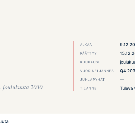
9.12.2
ALKAA
15.12.
PÄÄTTYY
jouluku
KUUKAUSI
Q4 20
VUOSINELJÄNNES
—
JUHLAPYHÄT
. joulukuuta 2030
Tuleva 
TILANNE
uuta