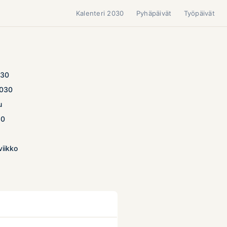
Kalenteri 2030
Pyhäpäivät
Työpäivät
030
2030
u
30
viikko