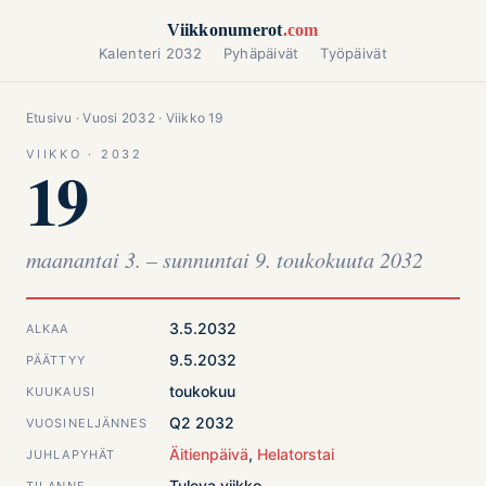
Siirry sisältöön
Viikkonumerot
.com
Kalenteri 2032
Pyhäpäivät
Työpäivät
Etusivu
·
Vuosi 2032
· Viikko 19
VIIKKO · 2032
19
maanantai 3. – sunnuntai 9. toukokuuta 2032
3.5.2032
ALKAA
9.5.2032
PÄÄTTYY
toukokuu
KUUKAUSI
Q2 2032
VUOSINELJÄNNES
Äitienpäivä
,
Helatorstai
JUHLAPYHÄT
Tuleva viikko
TILANNE