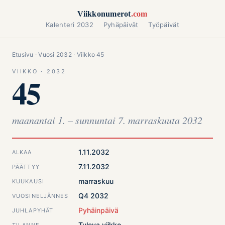
Siirry sisältöön
Viikkonumerot
.com
Kalenteri 2032
Pyhäpäivät
Työpäivät
Etusivu
·
Vuosi 2032
· Viikko 45
VIIKKO · 2032
45
maanantai 1. – sunnuntai 7. marraskuuta 2032
1.11.2032
ALKAA
7.11.2032
PÄÄTTYY
marraskuu
KUUKAUSI
Q4 2032
VUOSINELJÄNNES
Pyhäinpäivä
JUHLAPYHÄT
Tuleva viikko
TILANNE