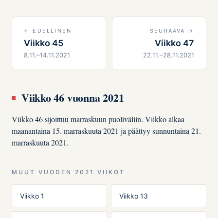
← EDELLINEN
SEURAAVA →
Viikko 45
Viikko 47
8.11.–14.11.2021
22.11.–28.11.2021
Viikko 46 vuonna 2021
Viikko 46 sijoittuu marraskuun puoliväliin. Viikko alkaa
maanantaina 15. marraskuuta 2021 ja päättyy sunnuntaina 21.
marraskuuta 2021.
MUUT VUODEN 2021 VIIKOT
Viikko 1
Viikko 13