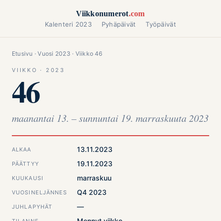
Siirry sisältöön
Viikkonumerot
.com
Kalenteri 2023
Pyhäpäivät
Työpäivät
Etusivu
·
Vuosi 2023
· Viikko 46
VIIKKO · 2023
46
maanantai 13. – sunnuntai 19. marraskuuta 2023
13.11.2023
ALKAA
19.11.2023
PÄÄTTYY
marraskuu
KUUKAUSI
Q4 2023
VUOSINELJÄNNES
—
JUHLAPYHÄT
Mennyt viikko
TILANNE