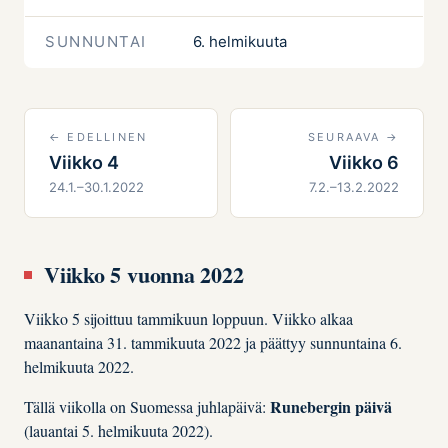
SUNNUNTAI
6. helmikuuta
← EDELLINEN
SEURAAVA →
Viikko 4
Viikko 6
24.1.–30.1.2022
7.2.–13.2.2022
Viikko 5 vuonna 2022
Viikko 5 sijoittuu tammikuun loppuun. Viikko alkaa
maanantaina 31. tammikuuta 2022 ja päättyy sunnuntaina 6.
helmikuuta 2022.
Runebergin päivä
Tällä viikolla on Suomessa juhlapäivä:
(lauantai 5. helmikuuta 2022).