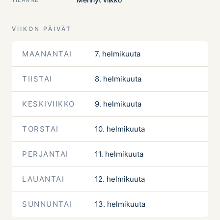
VIIKON PÄIVÄT
MAANANTAI
7. helmikuuta
TIISTAI
8. helmikuuta
KESKIVIIKKO
9. helmikuuta
TORSTAI
10. helmikuuta
PERJANTAI
11. helmikuuta
LAUANTAI
12. helmikuuta
SUNNUNTAI
13. helmikuuta