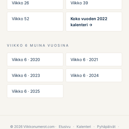
Viikko 26
Viikko 39
Viikko 52
Koko vuoden 2022
kalenteri →
VIIKKO 6 MUINA VUOSINA
Viikko 6 · 2020
Viikko 6 · 2021
Viikko 6 · 2023
Viikko 6 · 2024
Viikko 6 · 2025
© 2026 Viikkonumerot.com ·
Etusivu
·
Kalenteri
·
Pyhäpäivät
·