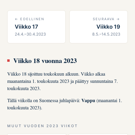
← EDELLINEN
SEURAAVA →
Viikko 17
Viikko 19
24.4.–30.4.2023
8.5.–14.5.2023
Viikko 18 vuonna 2023
Viikko 18 sijoittuu toukokuun alkuun. Viikko alkaa
maanantaina 1. toukokuuta 2023 ja päättyy sunnuntaina 7.
toukokuuta 2023.
Vappu
Tällä viikolla on Suomessa juhlapäivä:
(maanantai 1.
toukokuuta 2023).
MUUT VUODEN 2023 VIIKOT