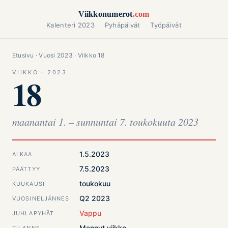
Siirry sisältöön
Viikkonumerot
.com
Kalenteri 2023
Pyhäpäivät
Työpäivät
Etusivu
·
Vuosi 2023
· Viikko 18
VIIKKO · 2023
18
maanantai 1. – sunnuntai 7. toukokuuta 2023
1.5.2023
ALKAA
7.5.2023
PÄÄTTYY
toukokuu
KUUKAUSI
Q2 2023
VUOSINELJÄNNES
Vappu
JUHLAPYHÄT
Mennyt viikko
TILANNE