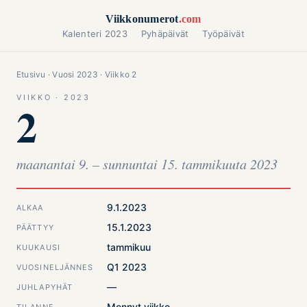
Siirry sisältöön
Viikkonumerot
.com
Kalenteri 2023
Pyhäpäivät
Työpäivät
Etusivu
·
Vuosi 2023
· Viikko 2
VIIKKO · 2023
2
maanantai 9. – sunnuntai 15. tammikuuta 2023
9.1.2023
ALKAA
15.1.2023
PÄÄTTYY
tammikuu
KUUKAUSI
Q1 2023
VUOSINELJÄNNES
—
JUHLAPYHÄT
Mennyt viikko
TILANNE