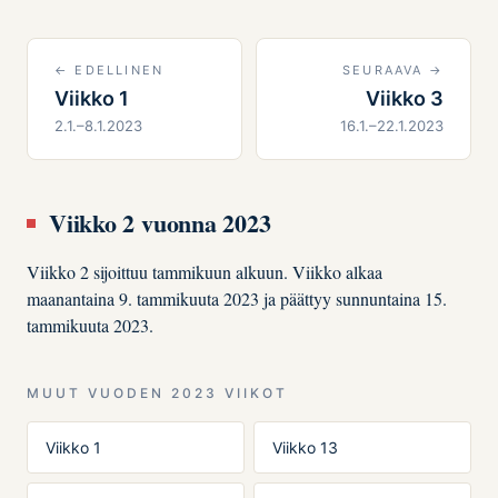
← EDELLINEN
SEURAAVA →
Viikko 1
Viikko 3
2.1.–8.1.2023
16.1.–22.1.2023
Viikko 2 vuonna 2023
Viikko 2 sijoittuu tammikuun alkuun. Viikko alkaa
maanantaina 9. tammikuuta 2023 ja päättyy sunnuntaina 15.
tammikuuta 2023.
MUUT VUODEN 2023 VIIKOT
Viikko 1
Viikko 13