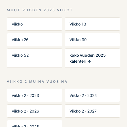
MUUT VUODEN 2025 VIIKOT
Viikko 1
Viikko 13
Viikko 26
Viikko 39
Viikko 52
Koko vuoden 2025
kalenteri →
VIIKKO 2 MUINA VUOSINA
Viikko 2 · 2023
Viikko 2 · 2024
Viikko 2 · 2026
Viikko 2 · 2027
Viikko 2 · 2028