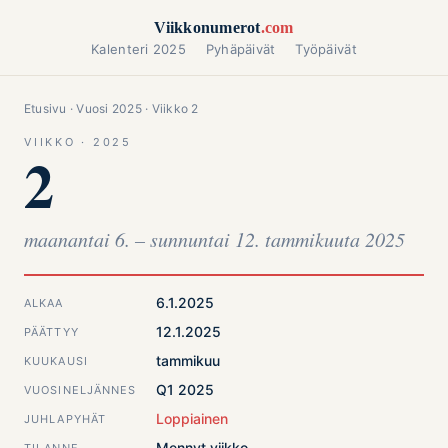
Siirry sisältöön
Viikkonumerot
.com
Kalenteri 2025
Pyhäpäivät
Työpäivät
Etusivu
·
Vuosi 2025
· Viikko 2
VIIKKO · 2025
2
maanantai 6. – sunnuntai 12. tammikuuta 2025
6.1.2025
ALKAA
12.1.2025
PÄÄTTYY
tammikuu
KUUKAUSI
Q1 2025
VUOSINELJÄNNES
Loppiainen
JUHLAPYHÄT
Mennyt viikko
TILANNE