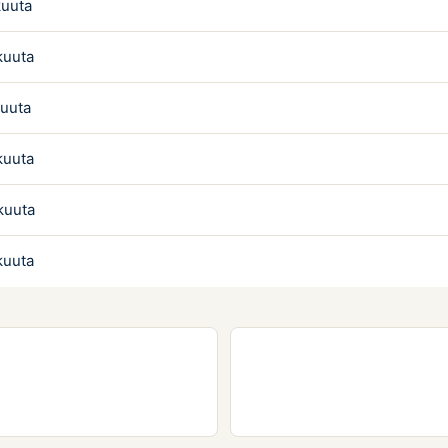
kuuta
kuuta
kuuta
kuuta
kuuta
kuuta