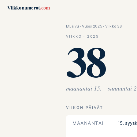
Siirry sisältöön
Viikkonumerot
.com
Etusivu
·
Vuosi 2025
· Viikko 38
38
VIIKKO · 2025
maanantai 15. – sunnuntai 2
VIIKON PÄIVÄT
MAANANTAI
15. syys