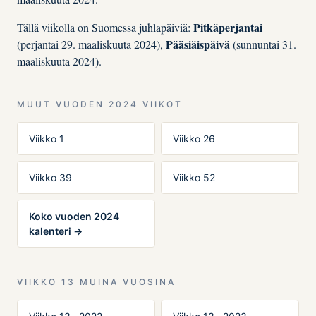
Pitkäperjantai
Tällä viikolla on Suomessa juhlapäiviä:
Pääsiäispäivä
(perjantai 29. maaliskuuta 2024),
(sunnuntai 31.
maaliskuuta 2024).
MUUT VUODEN 2024 VIIKOT
Viikko 1
Viikko 26
Viikko 39
Viikko 52
Koko vuoden 2024
kalenteri →
VIIKKO 13 MUINA VUOSINA