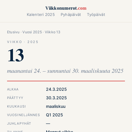
Siirry sisältöön
Viikkonumerot
.com
Kalenteri 2025
Pyhäpäivät
Työpäivät
Etusivu
·
Vuosi 2025
· Viikko 13
VIIKKO · 2025
13
maanantai 24. – sunnuntai 30. maaliskuuta 2025
24.3.2025
ALKAA
30.3.2025
PÄÄTTYY
maaliskuu
KUUKAUSI
Q1 2025
VUOSINELJÄNNES
—
JUHLAPYHÄT
Mennyt viikko
TILANNE