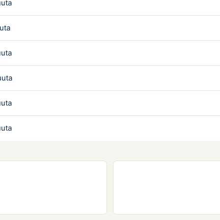
uuta
uta
uuta
uuta
uuta
uuta