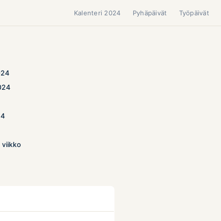
Kalenteri 2024
Pyhäpäivät
Työpäivät
024
024
24
viikko