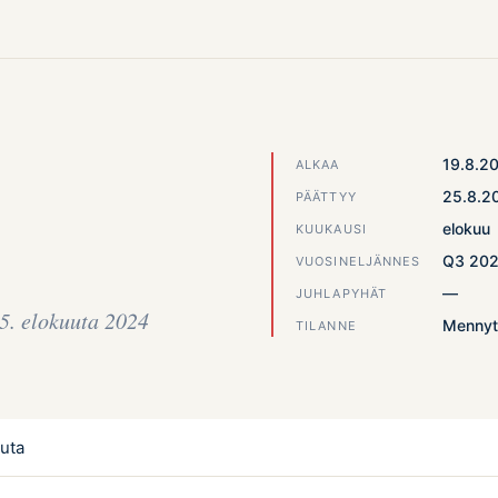
19.8.2
ALKAA
25.8.2
PÄÄTTYY
elokuu
KUUKAUSI
Q3 20
VUOSINELJÄNNES
—
JUHLAPYHÄT
5. elokuuta 2024
Mennyt 
TILANNE
uuta