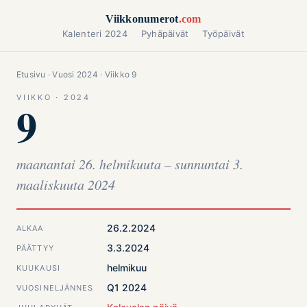
Siirry sisältöön
Viikkonumerot
.com
Kalenteri 2024
Pyhäpäivät
Työpäivät
Etusivu
·
Vuosi 2024
· Viikko 9
VIIKKO · 2024
9
maanantai 26. helmikuuta – sunnuntai 3.
maaliskuuta 2024
26.2.2024
ALKAA
3.3.2024
PÄÄTTYY
helmikuu
KUUKAUSI
Q1 2024
VUOSINELJÄNNES