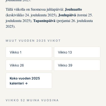
Jouluaatto
Tällä viikolla on Suomessa juhlapäiviä:
Joulupäivä
(keskiviikko 24. joulukuuta 2025),
(torstai 25.
Tapaninpäivä
joulukuuta 2025),
(perjantai 26. joulukuuta
2025).
MUUT VUODEN 2025 VIIKOT
Viikko 1
Viikko 13
Viikko 26
Viikko 39
Koko vuoden 2025
kalenteri →
VIIKKO 52 MUINA VUOSINA