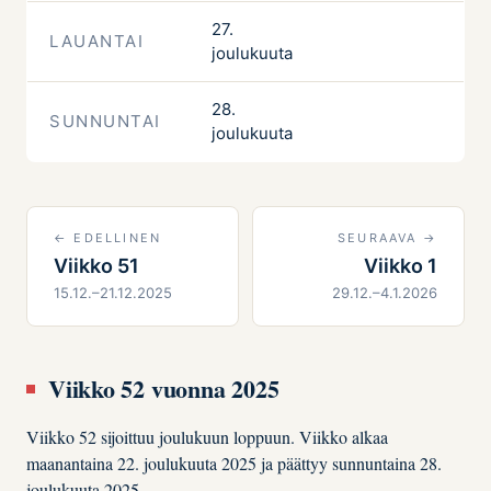
27.
LAUANTAI
joulukuuta
28.
SUNNUNTAI
joulukuuta
← EDELLINEN
SEURAAVA →
Viikko 51
Viikko 1
15.12.–21.12.2025
29.12.–4.1.2026
Viikko 52 vuonna 2025
Viikko 52 sijoittuu joulukuun loppuun. Viikko alkaa
maanantaina 22. joulukuuta 2025 ja päättyy sunnuntaina 28.
joulukuuta 2025.