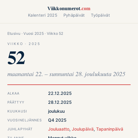
Siirry sisältöön
Viikkonumerot
.com
Kalenteri 2025
Pyhäpäivät
Työpäivät
Etusivu
·
Vuosi 2025
· Viikko 52
VIIKKO · 2025
52
maanantai 22. – sunnuntai 28. joulukuuta 2025
22.12.2025
ALKAA
28.12.2025
PÄÄTTYY
joulukuu
KUUKAUSI
Q4 2025
VUOSINELJÄNNES
Jouluaatto
,
Joulupäivä
,
Tapaninpäivä
JUHLAPYHÄT
Mennyt viikko
TILANNE