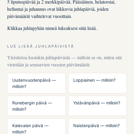
5 liputuspäivää ja 2 merkkipäivää. Pääsiäinen, helatorstai,
helluntai ja juhannus ovat liikkuvia juhlapäiviä, joiden
päivämäärät vaihtelevat vuosittain.
Klikkaa juhlapyhän nimeä lukeaksesi siitä lisää.
LUE LISÄÄ JUHLAPÄIVISTÄ
Yleistietoa kustakin juhlapäivästä — milloin se on, miten sitä
vietetään ja seuraavien vuosien päivämäärät.
Uudenvuodenpäivä —
Loppiainen — milloin?
milloin?
Runebergin päivä —
Ystävänpäivä — milloin?
milloin?
Kalevalan päivä —
Naistenpäivä — milloin?
milloin?