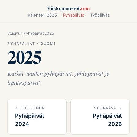
Siirry sisältöön
Viikkonumerot
.com
Kalenteri 2025
Pyhäpäivät
Työpäivät
Etusivu
· Pyhäpäivät 2025
PYHÄPÄIVÄT · SUOMI
2025
Kaikki vuoden pyhäpäivät, juhlapäivät ja
liputuspäivät
← EDELLINEN
SEURAAVA →
Pyhäpäivät
Pyhäpäivät
2024
2026