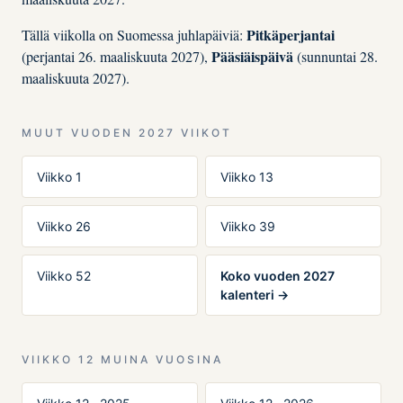
Pitkäperjantai
Tällä viikolla on Suomessa juhlapäiviä:
Pääsiäispäivä
(perjantai 26. maaliskuuta 2027),
(sunnuntai 28.
maaliskuuta 2027).
MUUT VUODEN 2027 VIIKOT
Viikko 1
Viikko 13
Viikko 26
Viikko 39
Viikko 52
Koko vuoden 2027
kalenteri →
VIIKKO 12 MUINA VUOSINA