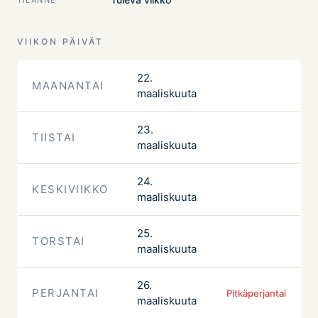
VIIKON PÄIVÄT
22.
MAANANTAI
maaliskuuta
23.
TIISTAI
maaliskuuta
24.
KESKIVIIKKO
maaliskuuta
25.
TORSTAI
maaliskuuta
26.
PERJANTAI
Pitkäperjantai
maaliskuuta