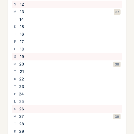
12
S
13
M
37
14
T
15
K
16
T
17
P
18
L
19
S
20
M
38
21
T
22
K
23
T
24
P
25
L
26
S
27
M
39
28
T
29
K