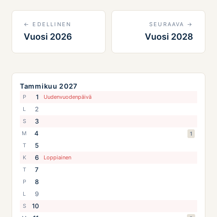
← EDELLINEN
SEURAAVA →
Vuosi 2026
Vuosi 2028
Tammikuu 2027
1
P
Uudenvuodenpäivä
2
L
3
S
4
M
1
5
T
6
K
Loppiainen
7
T
8
P
9
L
10
S