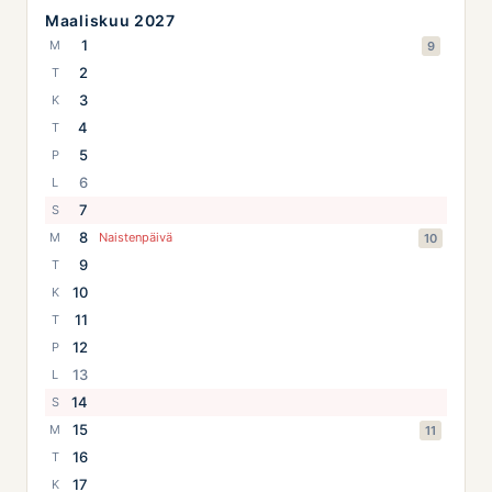
Maaliskuu 2027
1
M
9
2
T
3
K
4
T
5
P
6
L
7
S
8
M
Naistenpäivä
10
9
T
10
K
11
T
12
P
13
L
14
S
15
M
11
16
T
17
K