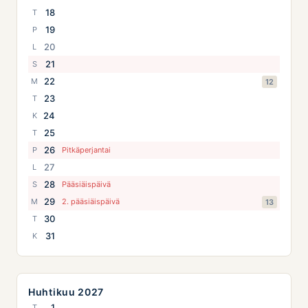
18
T
19
P
20
L
21
S
22
M
12
23
T
24
K
25
T
26
P
Pitkäperjantai
27
L
28
S
Pääsiäispäivä
29
M
2. pääsiäispäivä
13
30
T
31
K
Huhtikuu 2027
1
T