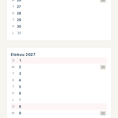
26
M
30
27
T
28
K
29
T
30
P
31
L
Elokuu 2027
1
S
2
M
31
3
T
4
K
5
T
6
P
7
L
8
S
9
M
32