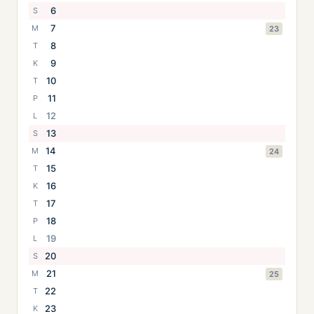
6
S
7
M
23
8
T
9
K
10
T
11
P
12
L
13
S
14
M
24
15
T
16
K
17
T
18
P
19
L
20
S
21
M
25
22
T
23
K