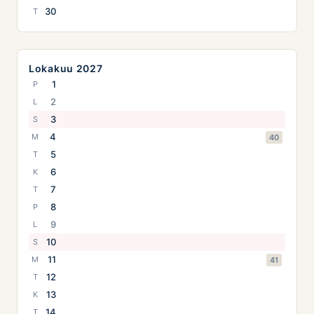
30
T
Lokakuu 2027
1
P
2
L
3
S
4
M
40
5
T
6
K
7
T
8
P
9
L
10
S
11
M
41
12
T
13
K
14
T