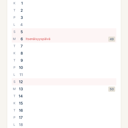
1
K
2
T
3
P
4
L
5
S
6
M
Itsenäisyyspäivä
49
7
T
8
K
9
T
10
P
11
L
12
S
13
M
50
14
T
15
K
16
T
17
P
18
L