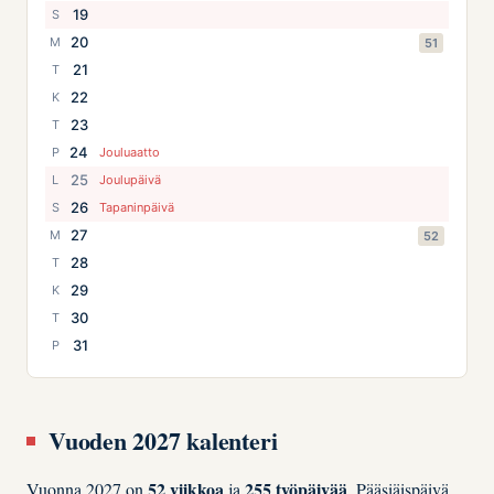
19
S
20
M
51
21
T
22
K
23
T
24
P
Jouluaatto
25
L
Joulupäivä
26
S
Tapaninpäivä
27
M
52
28
T
29
K
30
T
31
P
Vuoden 2027 kalenteri
52 viikkoa
255 työpäivää
Vuonna 2027 on
ja
. Pääsiäispäivä