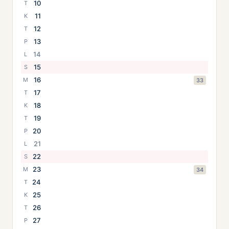
10
T
11
K
12
T
13
P
14
L
15
S
16
M
33
17
T
18
K
19
T
20
P
21
L
22
S
23
M
34
24
T
25
K
26
T
27
P