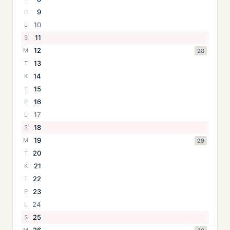
9
P
10
L
11
S
12
M
28
13
T
14
K
15
T
16
P
17
L
18
S
19
M
29
20
T
21
K
22
T
23
P
24
L
25
S