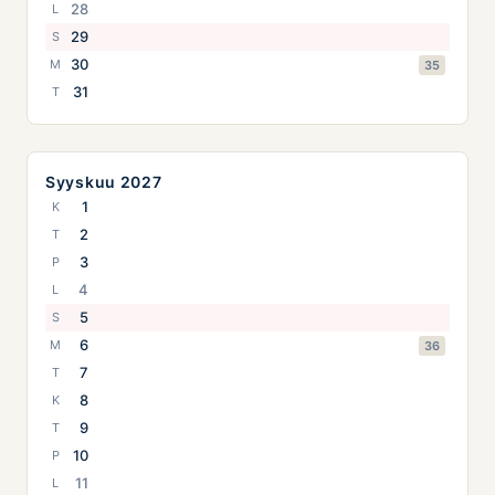
28
L
29
S
30
M
35
31
T
Syyskuu 2027
1
K
2
T
3
P
4
L
5
S
6
M
36
7
T
8
K
9
T
10
P
11
L