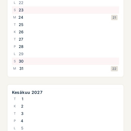
22
L
23
S
24
M
21
25
T
26
K
27
T
28
P
29
L
30
S
31
M
22
Kesäkuu 2027
1
T
2
K
3
T
4
P
5
L