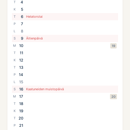
4
T
5
K
6
T
Helatorstai
7
P
8
L
9
S
Äitienpäivä
10
M
19
11
T
12
K
13
T
14
P
15
L
16
S
Kaatuneiden muistopäivä
17
M
20
18
T
19
K
20
T
21
P