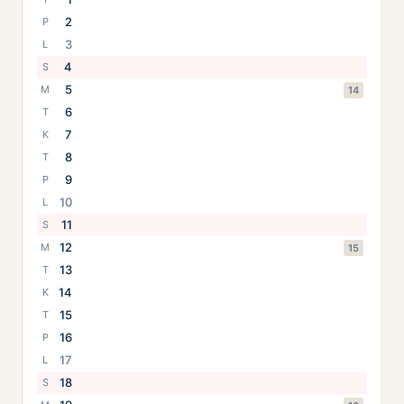
2
P
3
L
4
S
5
M
14
6
T
7
K
8
T
9
P
10
L
11
S
12
M
15
13
T
14
K
15
T
16
P
17
L
18
S