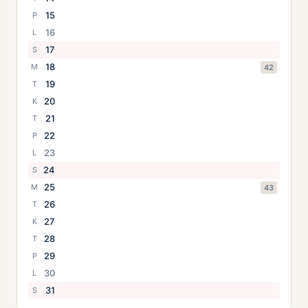
15
P
16
L
17
S
18
M
42
19
T
20
K
21
T
22
P
23
L
24
S
25
M
43
26
T
27
K
28
T
29
P
30
L
31
S