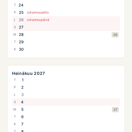
24
T
25
P
Juhannusaatto
26
L
Juhannuspäivä
27
S
28
M
26
29
T
30
K
Heinäkuu 2027
1
T
2
P
3
L
4
S
5
M
27
6
T
7
K
8
T