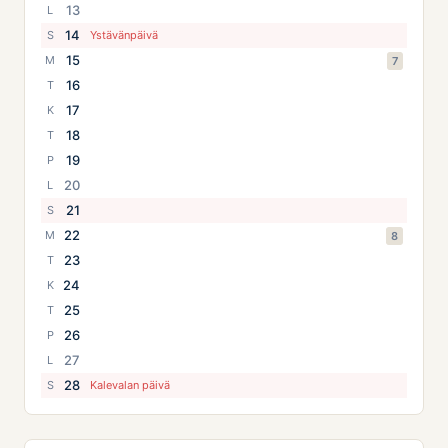
13
L
14
S
Ystävänpäivä
15
M
7
16
T
17
K
18
T
19
P
20
L
21
S
22
M
8
23
T
24
K
25
T
26
P
27
L
28
S
Kalevalan päivä