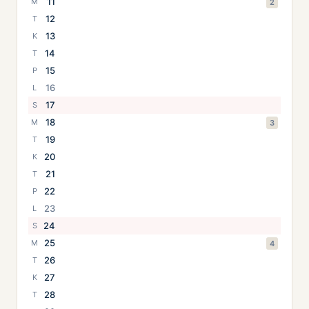
11
M
2
12
T
13
K
14
T
15
P
16
L
17
S
18
M
3
19
T
20
K
21
T
22
P
23
L
24
S
25
M
4
26
T
27
K
28
T