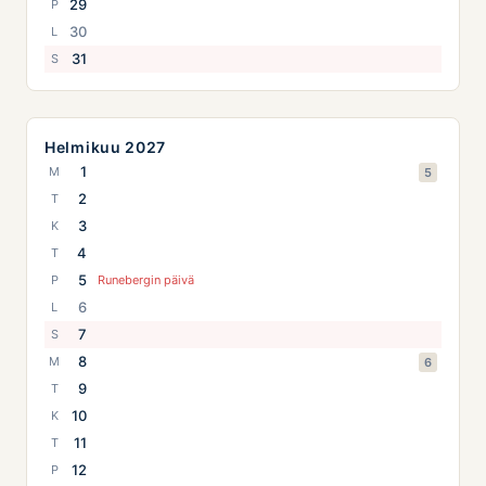
29
P
30
L
31
S
Helmikuu 2027
1
M
5
2
T
3
K
4
T
5
P
Runebergin päivä
6
L
7
S
8
M
6
9
T
10
K
11
T
12
P