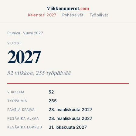
Siirry sisältöön
Viikkonumerot
.com
Kalenteri 2027
Pyhäpäivät
Työpäivät
Etusivu
· Vuosi 2027
VUOSI
2027
52 viikkoa, 255 työpäivää
52
VIIKKOJA
255
TYÖPÄIVIÄ
28. maaliskuuta 2027
PÄÄSIÄISPÄIVÄ
28. maaliskuuta 2027
KESÄAIKA ALKAA
31. lokakuuta 2027
KESÄAIKA LOPPUU