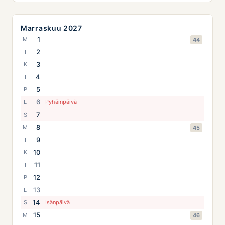
Marraskuu 2027
1
M
44
2
T
3
K
4
T
5
P
6
L
Pyhäinpäivä
7
S
8
M
45
9
T
10
K
11
T
12
P
13
L
14
S
Isänpäivä
15
M
46