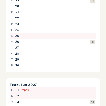
19
M
16
20
T
21
K
22
T
23
P
24
L
25
S
26
M
17
27
T
28
K
29
T
30
P
Toukokuu 2027
1
L
Vappu
2
S
3
M
18