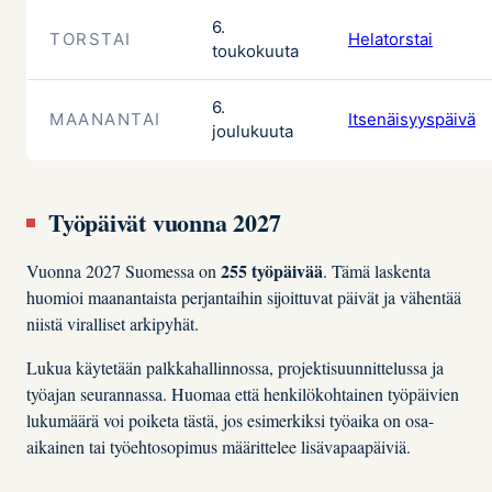
6.
TORSTAI
Helatorstai
toukokuuta
6.
MAANANTAI
Itsenäisyyspäivä
joulukuuta
Työpäivät vuonna 2027
255 työpäivää
Vuonna 2027 Suomessa on
. Tämä laskenta
huomioi maanantaista perjantaihin sijoittuvat päivät ja vähentää
niistä viralliset arkipyhät.
Lukua käytetään palkkahallinnossa, projektisuunnittelussa ja
työajan seurannassa. Huomaa että henkilökohtainen työpäivien
lukumäärä voi poiketa tästä, jos esimerkiksi työaika on osa-
aikainen tai työehtosopimus määrittelee lisävapaapäiviä.