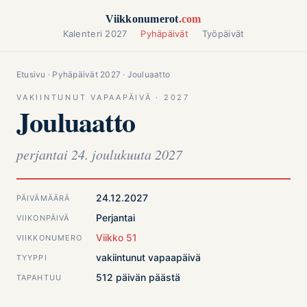
Siirry sisältöön
Viikkonumerot
.com
Kalenteri 2027
Pyhäpäivät
Työpäivät
Etusivu
·
Pyhäpäivät 2027
· Jouluaatto
VAKIINTUNUT VAPAAPÄIVÄ · 2027
Jouluaatto
perjantai 24. joulukuuta 2027
24.12.2027
PÄIVÄMÄÄRÄ
Perjantai
VIIKONPÄIVÄ
Viikko 51
VIIKKONUMERO
vakiintunut vapaapäivä
TYYPPI
512 päivän päästä
TAPAHTUU